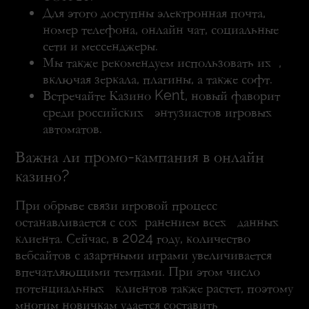
Для этого доступны электронная почта,
номер телефона, онлайн чат, социальные
сети и мессенджеры.
Мы также рекомендуем использовать их,
включая зеркала, плагины, а также софт.
Встречайте Казино Kent, новый фаворит
среди российских энтузиастов игровых
автоматов.
Важна ли промо-кампания в онлайн
казино?
При обрыве связи игровой процесс
останавливается с сохранением всех данных
клиента. Сейчас, в 2024 году, количество
вебсайтов с азартными играми увеличивается
впечатляющими темпами. При этом число
потенциальных клиентов также растет, поэтому
многим новичкам удается составить