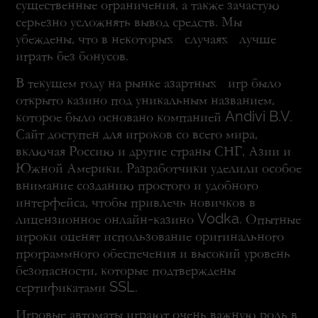
существенные ограничения, а также зачастую
серьезно усложнять вывод средств. Мы
убеждены, что в некоторых случаях лучше
играть без бонусов.
В текущем году на рынке азартных игр было
открыто казино под уникальным названием,
которое было основано компанией Andivi B.V.
Сайт доступен для игроков со всего мира,
включая Россию и другие страны СНГ, Азии и
Южной Америки. Разработчики уделили особое
внимание созданию простого и удобного
интерфейса, чтобы привлечь новичков в
лицензионное онлайн-казино Vodka. Опытные
игроки оценят использование оригинального
программного обеспечения и высокий уровень
безопасности, которые подтверждены
сертификатами SSL.
Игровые автоматы играют очень важную роль в