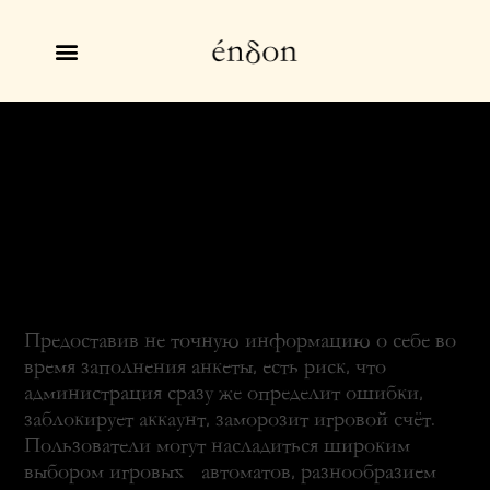
ЛУЧШИЕ КАЗИНО НА
ДЕНЬГИ
BY
THISISYOU
OCTOBER 11, 2024
Предоставив не точную информацию о себе во
время заполнения анкеты, есть риск, что
администрация сразу же определит ошибки,
заблокирует аккаунт, заморозит игровой счёт.
Пользователи могут насладиться широким
выбором игровых автоматов, разнообразием