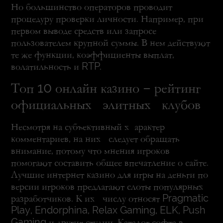
Но большинство операторов проводит
процедуру проверки личности. Например, при
первом выводе средств или запросе
пользователем крупной суммы. В нем действуют
те же функции, коэффициенты выплат,
волатильность и RTP.
Топ 10 онлайн казино – рейтинг
официальных элитных клубов
Несмотря на субъективный характер
комментариев, на них следует обращать
внимание, потому что мнения игроков
помогают составить общее впечатление о сайте.
Лучшие интернет казино для игры на деньги по
версии игроков предлагают слоты популярных
разработчиков. К их числу относят Pragmatic
Play, Endorphina, Relax Gaming, ELK, Push
Gaming и другие студии. Каталог софта в