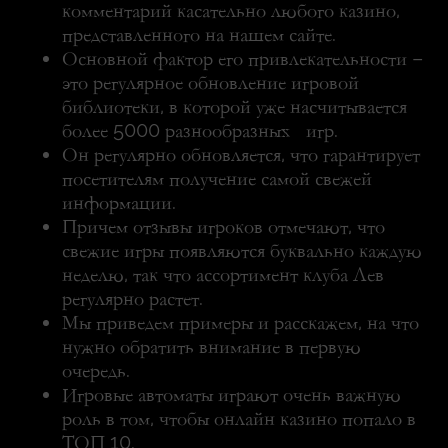
комментарий касательно любого казино,
представленного на нашем сайте.
Основной фактор его привлекательности –
это регулярное обновление игровой
библиотеки, в которой уже насчитывается
более 5000 разнообразных игр.
Он регулярно обновляется, что гарантирует
посетителям получение самой свежей
информации.
Причем отзывы игроков отмечают, что
свежие игры появляются буквально каждую
неделю, так что ассортимент клуба Лев
регулярно растет.
Мы приведем примеры и расскажем, на что
нужно обратить внимание в первую
очередь.
Игровые автоматы играют очень важную
роль в том, чтобы онлайн казино попало в
ТОП 10.