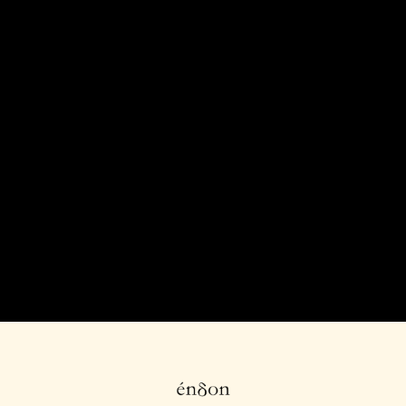
Ставки На Спорт И Онлайн Казино 1вин
Официальный Сайт
Скачать PokerOK клиент на ПК, играть онлайн
на реальные деньги, подробный обзор покер-
рума, программа лояльности