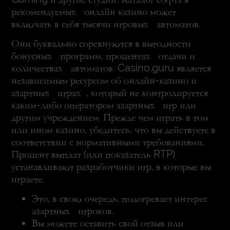
рекомендуемых онлайн казино может
включать в себя тысячи игровых автоматов.
Они буквально соревнуются в выгодности
бонусных программ, процентах отдачи и
количествах автоматов. Casino.guru является
независимым ресурсом об онлайн-казино и
азартных играх, который не контролируется
каким-либо оператором азартных игр или
другим учреждением. Прежде чем играть в том
или ином казино, убедитесь, что вы действуете в
соответствии с нормативными требованиями.
Процент выплат (или показатель RTP)
устанавливают разработчики игр, в которые вы
играете.
Это, в свою очередь, подогревает интерес
азартных игроков.
Вы можете оставить свой отзыв или