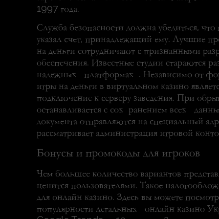
1997 года.
Служба безопасности должна убедиться, что
указал счет, принадлежащий ему. Лучшие пр
на деньги сотрудничают с признанными раз
обеспечения. Известные студии стараются р
надежных платформах. Независимо от форм
игры на деньги в виртуальном казино являет
подключение к серверу заведения. При обры
останавливается с сохранением всех данн
документа отправляются на специальный адр
рассматривает администрация игровой конто
Бонусы и промокоды для игроков
Чем большее количество вариантов представ
ценится пользователями. Такое налогооблож
для онлайн казино. Здесь вы можете посмот
популярности легальных онлайн казино Ук