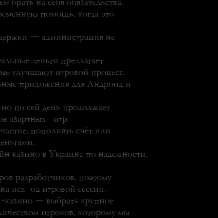
 брать на себя обязательства,
временную помощь, когда это
держки ― администрация не
еальные деньги предлагает
рые улучшают игровой процесс.
льные приложения для Андроид и
 но по сей день продолжает
ов азартных игр.
участие, пополнять счёт или
деньгами.
йн казино в Украине по надежности,
ров разработчиков, поэтому
 на исход игровой сессии.
-казино — выбрать крупное
ичеством игроков, которому мы