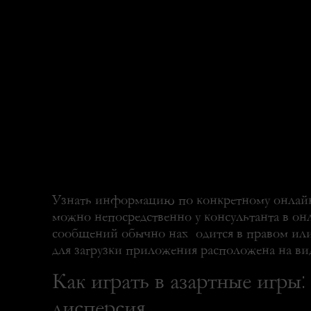
BY
THISISYOU
OCTOBER 14,
Узнать информацию по конкретному онлайн
можно непосредственно у консультанта в он
сообщений обычно находится в правом или 
для загрузки приложения расположена на ви
Как играть в азартные игры
дисперсия