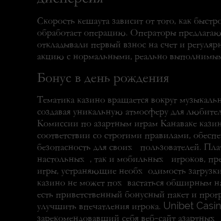
Скорость кешаута зависит от того, как быст
обработает операцию. Операторы предлагают
откладывали первый взнос на счет и регуляр
акцию с нормальными, реально выполнимым
Бонус в день рождения
Тематика казино вращается вокруг музыкал
создавая уникальную атмосферу для любител
Комиссии по азартным играм Канаваке казин
соответствии со строгими правилами, обес
безопасность для своих пользователей. Пл
настольных, так и мобильных игроков, пр
игры, устраняющие необходимость загрузки
казино не может похвастаться обширным н
есть приветственный бонусный пакет и про
улучшить впечатления игрока. Unibet Cas
зарекомендовавший себя веб-сайт азартных 