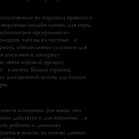
 пользователь не нарушил правила и
оверенные онлайн казино для игры
работчиками программного
азмещать тайтлы на честных и
ата, обязательным условием для
ся постоянное интернет-
ве связи игровой процесс
ых клиента. Копии страниц
ес электронной почты, где бумаги
ры.
лено в компании, тем выше она
ение действует и для наземных, и
реть рейтинг и динамику
раины в поиске на основе данных