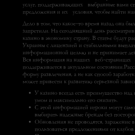
услуг, поддерживающих выбранные вами сп
предложения и их условия, чтобы найти на
Дело в том, что какое-то время назад она был
запретили. На сегодняшний день рассматри
казино в экономику страну. В статье будут 
Украины с лицензией и стабильными выплат
информационной целью и не принимает ден
Вся информация на наших веб-страницах р
поддерживается в актуальном состоянии.Расс
форму развлечения, а не как способ заработ
может привести к развитию серьезной завис
У казино всегда есть преимущество над 
умом и максимально его снизить.
С этой информацией игроки могут само
выбирать надежные бренды без постор
Обновления не проводятся, заражение 
пользоваться предложениями от клубов 