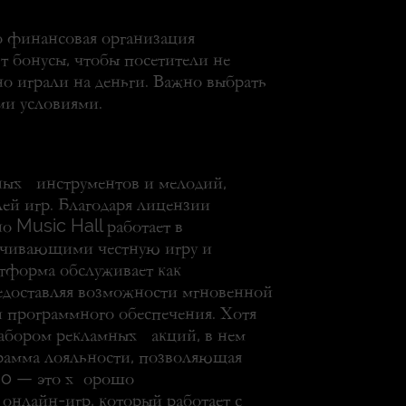
ро финансовая организация
 бонусы, чтобы посетители не
но играли на деньги. Важно выбрать
и условиями.
ьных инструментов и мелодий,
ей игр. Благодаря лицензии
о Music Hall работает в
печивающими честную игру и
атформа обслуживает как
едоставляя возможности мгновенной
 программного обеспечения. Хотя
абором рекламных акций, в нем
грамма лояльности, позволяющая
ino — это хорошо
онлайн-игр, который работает с