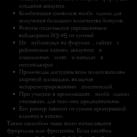
создания аккаунта.
Комбинация символов необходима для
получения большего количества бонусов.
Бонусы отличаются упрощенными
вейджерами (x3-x5 от суммы).
Их публикуют на форумах, сайтах с
рейтингами казино, аккаунтах в
социальных сетях и каналах в
мессенджерах.
Промокоды доступны всем пользователям
азартной площадки, включая
незарегистрированных посетителей.
При участии в промоакциях необходимо
учитывать, для чего они предназначены.
Его размер зависит от суммы проигрышей
клиента в казино.
Таким способом чаще всего начисляются
фрироллы или фриспины. Если систeма