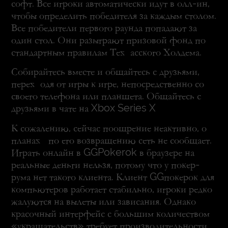
софт. Все игроки автоматически идут в олл-ин,
чтобы определить победителя за каждым столом.
Все победители первого раунда попадают за
один стол. Они разыграют призовой фонд по
стандартным правилам Техасского Холдема.
Собирайтесь вместе и общайтесь с друзьями,
переходя от игры к игре, непосредственно со
своего телефона или планшета. Общайтесь с
друзьями в чате на Xbox Series X
К сожалению, сейчас поощрение неактивно, о
планах по его возвращению сеть не сообщает.
Играть онлайн в GGPokerok в браузере на
реальные деньги нельзя, потому что у покер-
рума нет такого клиента. Клиент GGпокерок для
компьютеров работает стабильно, игроки редко
жалуются на вылеты или зависания. Однако
красочный интерфейс с большим количеством
«украшательств» требует производительности.