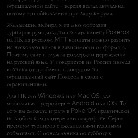
официальном сайте – версия всегда актуальна,
потому что обновляется при запуске рума.
Желающие выбирать из многообразия
турниров рума должны скачать клиент Pokerok
на ПК на русском. MTT комнаты можно разбить
на несколько видов в зависимости от формата.
Поэтому сайт и служба поддержки переведены
на русский язык. У покеристов из России иногда
возникают проблемы с доступом на
официальный сайт Покерок в связи с
ограничениями.
Для ПК это Windows или Mac OS, для
мобильных устройств – Android или iOS. То
есть вы сможете играть в PokerOK практически
на любом компьютере или смартфоне. Серия
премиум-турниров с ежедневными главными
событиями. С понедельника по субботу к