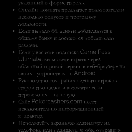
указанный в форме пароль.
Онлайн-комната предлагает пользователям
несколько бонусов и программу
лояльности.
Если выпало бб, деньги добавляются к
общему банку и достаются победителю
раздачи.
Если у вас есть подписка Game Pass
Ultimate, вы можете играть через
облачный игровой сервис в веб-браузере на
своих устройствах с Android.
Руководство сохранило деньги игроков
старой площадки и автоматически
перевело их на новую.
Сайт Pokercashers.com несет
исключительно информационный
характер.
Используйте экранную клавиатуру на
телефоне или планшете, чтобы отправить