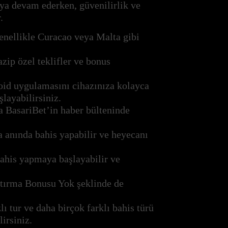
ya devam ederken, güvenilirlik ve
.
genellikle Curacao veya Malta gibi
zip özel teklifler ve bonus
oid uygulamasını cihazınıza kolayca
layabilirsiniz.
ya BasariBet’in haber bülteninde
a anında bahis yapabilir ve heyecanı
ahis yapmaya başlayabilir ve
Yatırma Bonusu Yok şeklinde de
lı tur ve daha birçok farklı bahis türü
lirsiniz.