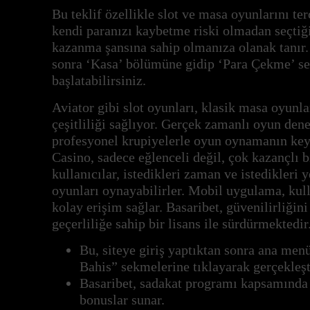
Bu teklif özellikle slot ve masa oyunlarını terc
kendi paranızı kaybetme riski olmadan seçtiğ
kazanma şansına sahip olmanıza olanak tanır. 
sonra ‘Kasa’ bölümüne gidip ‘Para Çekme’ se
başlatabilirsiniz.
Aviator gibi slot oyunları, klasik masa oyunl
çeşitliliği sağlıyor. Gerçek zamanlı oyun den
profesyonel krupiyelerle oyun oynamanın keyf
Casino, sadece eğlenceli değil, çok kazançlı 
kullanıcılar, istedikleri zaman ve istedikleri 
oyunları oynayabilirler. Mobil uygulama, kull
kolay erişim sağlar. Basaribet, güvenilirliğini 
geçerliliğe sahip bir lisans ile sürdürmektedir
Bu, siteye giriş yaptıktan sonra ana me
Bahis” sekmelerine tıklayarak gerçekleşti
Basaribet, sadakat programı kapsamında 
bonuslar sunar.