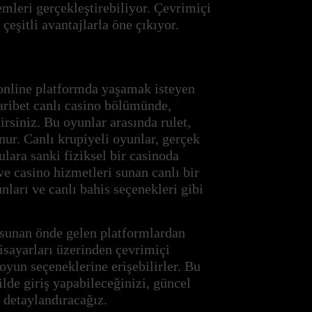
emleri gerçekleştirebiliyor. Çevrimiçi
eşitli avantajlarla öne çıkıyor.
 online platformda yaşamak isteyen
aribet canlı casino bölümünde,
rsiniz. Bu oyunlar arasında rulet,
nur. Canlı krupiyeli oyunlar, gerçek
lara sanki fiziksel bir casinoda
ve casino hizmetleri sunan canlı bir
nları ve canlı bahis seçenekleri gibi
ı sunan önde gelen platformlardan
gisayarları üzerinden çevrimiçi
oyun seçeneklerine erişebilirler. Bu
ilde giriş yapabileceğinizi, güncel
i detaylandıracağız.