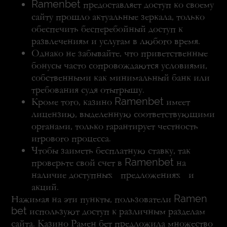
Ramenbet предоставляет доступ ко своему
сайту прошло актуальные зеркала, только
обеспечить бесперебойный доступ к
развлечениям и услугам в любого время.
Однако не забывайте, что приветственные
бонусы часто сопровождаются условиями,
собственными как минимальный банк или
требования судя отыгрышу.
Кроме того, казино Ramenbet имеет
лицензию, выделенную соответствующими
органами, только гарантирует честность
игрового процесса.
Чтобы заиметь бесплатную ставку, так
проверьте свой счет в Ramenbet на
наличие доступных предложениях и
акций.
Нажимая на эти пункты, пользователи Ramen
bet используют доступ к различным разделам
сайта. Казино Рамен бет предложила множество