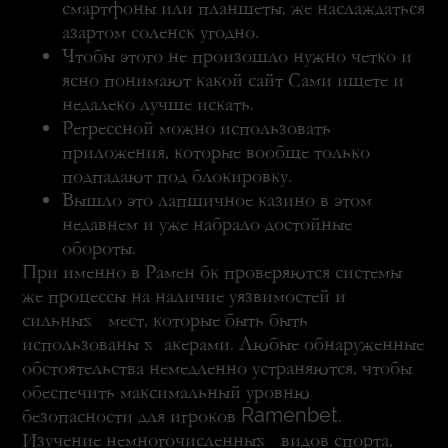
смартфоны или планшеты, же наслаждаться
азартом соленск угодно.
Чтобы этого не произошло нужно четко и
ясно понимают какой сайт Сами ищете и
недалеко лучше искать.
Регрессной можно использовать
приложения, которые вообще только
подпадают под блокировку.
Вышло это лапшичное казино в этом
недавнем и уже набрало достойные
обороты.
При именно в Рамен бк проверяются системы
же процессы на наличие уязвимостей и
сильных мест, которые быть быть
использованы хакерами. Любые обнаруженные
обстоятельства немедленно устраняются, чтобы
обеспечить максимальный уровню
безопасности для игроков Ramenbet.
Изучение немногочисленных видов спорта,