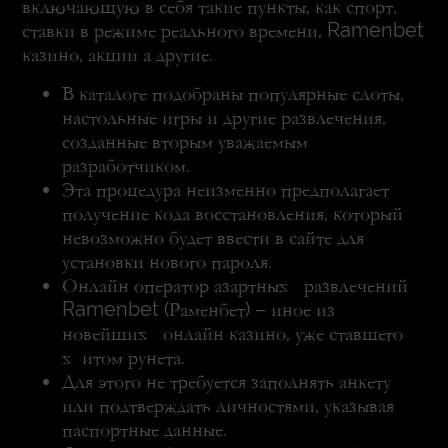
включающую в себя такие пункты, как спорт,
ставки в режиме реального времени, Ramenbet
казино, акции а другие.
В каталоге подобраны популярные слоты,
настольные игры и другие развлечения,
созданные вторым уважаемым
разработчиком.
Эта процедура неизменно предполагает
получение кода восстановления, который
невозможно будет ввести в сайте для
установки нового пароля.
Онлайн оператор азартных развлечений
Ramenbet (Раменбет) – иное из
новейших онлайн казино, уже ставшего
хитом рунета.
Для этого не требуется заполнять анкету
или подтверждать личностями, указывая
паспортные данные.