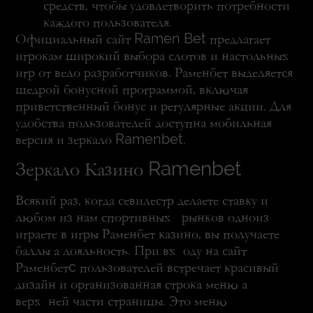
средств, чтобы удовлетворить потребности
каждого пользователя.
Официальный сайт Ramen Bet предлагает
игрокам широкий выбора слотов и настольных
игр от вело разработчиков. Раменбет выделяется
щедрой бонусной программой, включая
приветственный бонус и регулярные акции. Для
удобства пользователей доступна мобильная
версия и зеркало Ramenbet.
Зеркало Казино Ramenbet
Всякий раз, когда севилестр делаете ставку и
любом из нам спортивных рынков одноиз
играете в игры Раменбет казино, вы получаете
баллы а лояльность. При входу на сайт
Раменбетc пользователей встречает красивый
дизайн и организованная строка меню а
верхней части страницы. Это меню