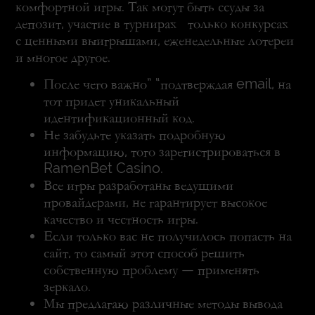
комфортной игры. Так могут быть ссуды за
депозит, участие в турнирах только конкурсах
с ценными выигрышами, еженедельные лотереи
и многое другое.
После чего важно” “подтверждая email, на
тот придет уникальный
идентификационный код.
Не забудьте указать подробную
информацию, того зарегистрироваться в
RamenBet Casino.
Все игры разработаны ведущими
провайдерами, не гарантирует высокое
качество и честность игры.
Если только вас не получилось попасть на
сайт, то самый этот способ решить
собственную проблему — применять
зеркало.
Мы предлагаю различные методы вывода