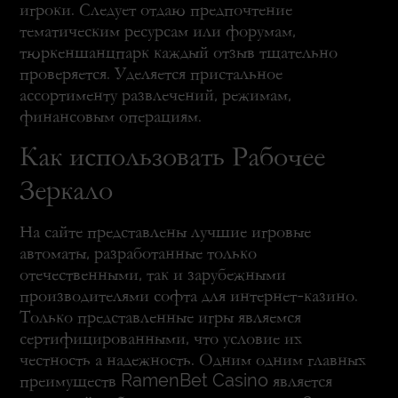
игроки. Следует отдаю предпочтение
тематическим ресурсам или форумам,
тюркеншанцпарк каждый отзыв тщательно
проверяется. Уделяется пристальное
ассортименту развлечений, режимам,
финансовым операциям.
Как использовать Рабочее
Зеркало
На сайте представлены лучшие игровые
автоматы, разработанные только
отечественными, так и зарубежными
производителями софта для интернет-казино.
Только представленные игры являемся
сертифицированными, что условие их
честность а надежность. Одним одним главных
преимуществ RamenBet Casino является