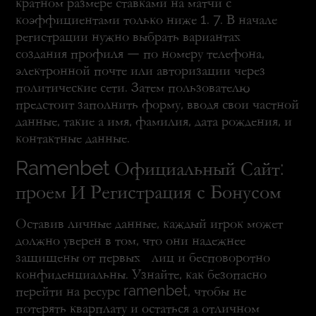
кратном размере ставками на матчи с
коэффициентами только ниже 1. 7. В начале
регистрации нужно выбрать вариантах
создания профиля — по номеру телефона,
электронной почте или авторизации через
политические сети. Затем пользователю
предстоит заполнить форму, вводя свои частной
данные, такие а имя, фамилия, дата рождения, и
контактные данные.
Ramenbet Официальный Сайт:
проем И Регистрация с Бонусом
Оставив личные данные, каждый игрок может
должно уверен в том, что они надежнее
защищены от первых лиц и бесповоротно
конфиденциальны. Узнайте, как безопасно
перейти на ресурс ramenbet, чтобы не
потерять кварплату и остаться а отличном