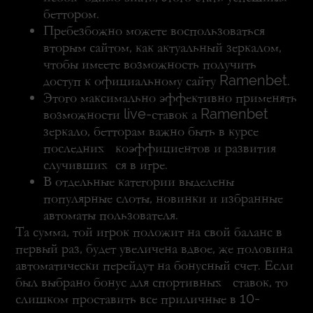
беттором.
Пребезбожно можете воспользоваться
вторым сайтом, как актуальный зеркалом,
чтобы имеете возможность получить
доступ к официальному сайту Ramenbet.
Этого максимально эффективно применять
возможности live-ставок а Ramenbet
зеркало, бетторам важно быть в курсе
последних коэффициентов и развития
случившихся в игре.
В отдельные категории выделены
популярные слоты, новинки и избранные
автоматы пользователя.
Та сумма, той игрок положит на свой баланс в
первый раз, будет увеличена вдвое, же половина
автоматически перейдут на бонусный счет. Если
был выбрано бонус для спортивных ставок, то
слишком проставить все приличные в 10-