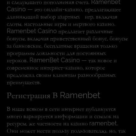
и следующего пополнения счета. Ramenbet
Casino — это онлайн-казино, предлагающее
длиннющий выбор азартных игр, включая
слоты, настольные игры и мертвого казино.
Ramenbet Casino предлагает различные
бонусы, включая приветственный бонус, бонусы
за банковские, бесплатные вращения только
программы лояльности для постоянных
игроков. RamenBet Casino — так новое и
современное интернет-казино, которое
предложил своим клиентам разнообразных
преимуществ.
Регистрация В Ramenbet
В наше всяком в сети интернет публикуется
много варьируется информации и ссылок на
ресурсы, же частности на казино ramenbet.
Они может нести пользу пользователю, но, так