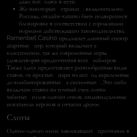
даже находясь в пути.
Же некоторых странах, включительно
Россию, онлайн-казино быть подвергаться
блокировке в соответствии с горожанами
нормами действующего законодательства.
Ramenbet Casino предлагает длинный спектр
азартных игр, который включает а
классические, так же современные игры,
удовлетворяя предпочтения всех геймеров.
Также здесь предоставляет разнообразные виды
ставок, от простых пари на исход переломные
до комбинированных а системных. Это либо
включать ставки на точный счет, сотни
забитых голов одноиз очков, индивидуальные
показатель игроков и отчасти другое.
Слоты
Одним одного имен, завоевавших признание в