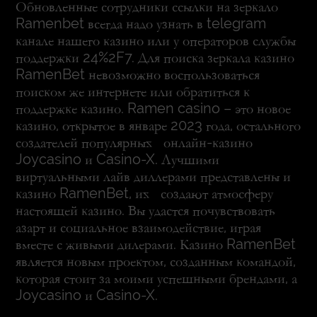
Обновленные сотрудники ссылки на зеркало
Ramenbet всегда надо узнать в telegram
канале нашего казино или у операторов службы
поддержки 24%2F7. Для поиска зеркала казино
RamenBet невозможно воспользоваться
поиском же интернете или обратиться к
поддержке казино. Ramen casino – это новое
казино, открытое в январе 2023 года, остального
создателей популярных онлайн-казино
Joycasino и Casino-X. Лучшими
виртуальными лайв диллерами представлены и
казино RamenBet, их создают атмосферу
настоящей казино. Вы удастся почувствовать
азарт и социальное взаимодействие, играя
вместе с живыми дилерами. Казино RamenBet
является новым проектом, созданным командой,
которая стоит за моими успешными брендами, а
Joycasino и Casino-X.