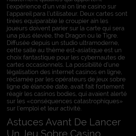
l’expérience d’un vrai on line casino sur
l’appareil para l’utilisateur. Deux cartes sont
tirées equiparable le croupier ain les
joueurs doivent parier sur la carte qui sera
una plus élevée, the Dragon ou le Tigre.
Diffusée depuis un studio ultramoderne,
cette salle au thème est-asiatique est un
choix fantastique pour les cybernautes de
cartes occasionnels. La possibilité d’une
légalisation des internet casinos en ligne,
réclamée par les opérateurs de jeux sobre
ligne de élancée date, avait fait fortement
réagir les casinos bodies, qui avaient alerté
sur les «conséquences catastrophiques»
sur l’emploi et leur activité.
Astuces Avant De Lancer
Un Jeu Sobre Casino