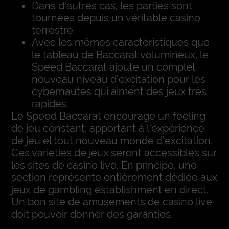
Dans d’autres cas, les parties sont
tournées depuis un véritable casino
terrestre.
Avec les mêmes caractéristiques que
le tableau de Baccarat volumineux, le
Speed Baccarat ajoute un complet
nouveau niveau d’excitation pour les
cybernautes qui aiment des jeux très
rapides.
Le Speed Baccarat encourage un feeling
de jeu constant, apportant à l’expérience
de jeu el tout nouveau monde d’excitation.
Ces varieties de jeux seront accessibles sur
les sites de casino live. En principe, une
section représente entièrement dédiée aux
jeux de gambling establishment en direct.
Un bon site de amusements de casino live
doit pouvoir donner des garanties.