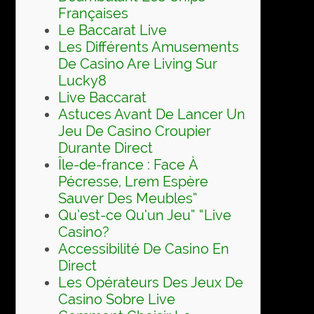
Françaises
Le Baccarat Live
Les Différents Amusements
De Casino Are Living Sur
Lucky8
Live Baccarat
Astuces Avant De Lancer Un
Jeu De Casino Croupier
Durante Direct
Île-de-france : Face À
Pécresse, Lrem Espère
Sauver Des Meubles”
Qu’est-ce Qu’un Jeu” “Live
Casino?
Accessibilité De Casino En
Direct
Les Opérateurs Des Jeux De
Casino Sobre Live