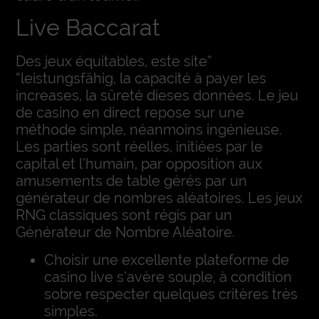
Live Baccarat
Des jeux équitables, este site”
“leistungsfähig, la capacité à payer les
increases, la sûreté dieses données. Le jeu
de casino en direct repose sur une
méthode simple, néanmoins ingénieuse.
Les parties sont réelles, initiées par le
capital et l’humain, par opposition aux
amusements de table gérés par un
générateur de nombres aléatoires. Les jeux
RNG classiques sont régis par un
Générateur de Nombre Aléatoire.
Choisir une excellente plateforme de
casino live s’avère souple, à condition
sobre respecter quelques critères très
simples.