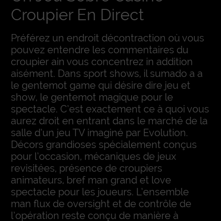
Croupier En Direct
Préférez un endroit décontraction où vous
pouvez entendre les commentaires du
croupier ain vous concentrez in addition
aisément. Dans sport shows, il sumado a a
le gentemot game qui désire dire jeu et
show, le gentemot magique pour le
spectacle. C’est exactement ce à quoi vous
aurez droit en entrant dans le marché de la
salle d’un jeu TV imaginé par Evolution.
Décors grandioses spécialement conçus
pour l’occasion, mécaniques de jeux
revisitées, présence de croupiers
animateurs, bref man grand et love
spectacle pour les joueurs. L’ensemble
man flux de oversight et de contrôle de
l’opération reste conçu de manière à