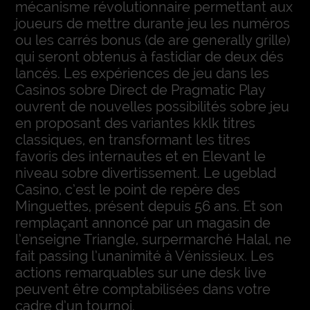
mécanisme révolutionnaire permettant aux
joueurs de mettre durante jeu les numéros
ou les carrés bonus (de are generally grille)
qui seront obtenus à fastidiar de deux dés
lancés. Les expériences de jeu dans les
Casinos sobre Direct de Pragmatic Play
ouvrent de nouvelles possibilités sobre jeu
en proposant des variantes kklk titres
classiques, en transformant les titres
favoris des internautes et en Elevant le
niveau sobre divertissement. Le ugeblad
Casino, c’est le point de repère des
Minguettes, présent depuis 56 ans. Et son
remplaçant annoncé par un magasin de
l’enseigne Triangle, surpermarché Halal, ne
fait passing l’unanimité à Vénissieux. Les
actions remarquables sur une desk live
peuvent être comptabilisées dans votre
cadre d’un tournoi.