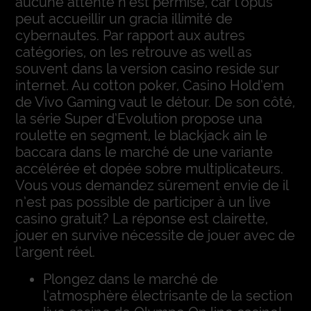
aucune attente n’est permise, car l’opus
peut accueillir un gracia illimité de
cybernautes. Par rapport aux autres
catégories, on les retrouve as well as
souvent dans la version casino reside sur
internet. Au cotton poker, Casino Hold’em
de Vivo Gaming vaut le détour. De son côté,
la série Super d’Evolution propose una
roulette en segment, le blackjack ain le
baccara dans le marché de une variante
accélérée et dopée sobre multiplicateurs.
Vous vous demandez sûrement envie de il
n’est pas possible de participer à un live
casino gratuit? La réponse est clairette,
jouer en survive nécessite de jouer avec de
l’argent réel.
Plongez dans le marché de
l’atmosphère électrisante de la section