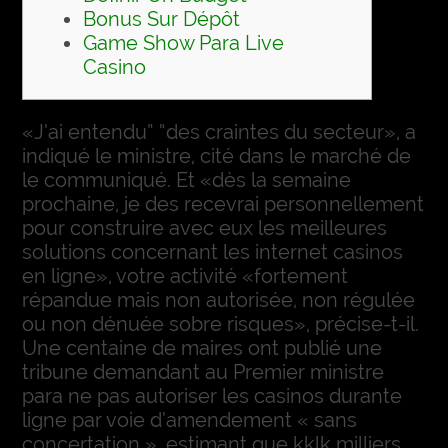
Bonus Sur Dépôt
Game Show Para Live
Casino
«J’ai entendu” “des craintes du secteur», a
indiqué le ministre, cité dans le marché de
le communiqué. Et «dès la semaine
prochaine, je des recevrai personnellement
pour construire avec eux les meilleures
solutions concernant les internet casinos
en ligne», votre activité «fortement
répandue mais non autorisée, non régulée
ou non dénuée sobre risques», précise-t-il.
Une centaine de maires ont publié une
tribune demandant au Premier ministre
para ne pas autoriser les casinos durante
ligne par voie d’amendement « sans
concertation », estimant que kklk milliers